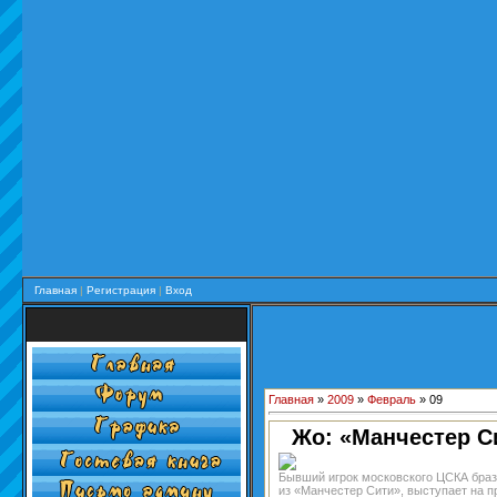
Главная
|
Регистрация
|
Вход
Главная
»
2009
»
Февраль
»
09
Жо: «Манчестер С
Бывший игрок московского ЦСКА браз
из «Манчестер Сити», выступает на п