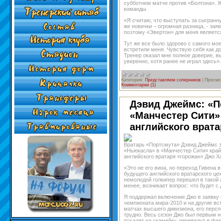
субботнем матче против «Болтона». Ж
команды.
«Я считаю, что выступать за сыгранну
же новички – огромная разница, - зая
поэтому «Эвертон» для меня являетс
Тут же все было здорово с самого мо
встретили меня. Чувствую себя как д
Тренер оказал мне полное доверие, в
уверенно, хотя ранее не играл здесь».
Категория:
Представляем соперников
|
Просмо
Комментарии (1)
Дэвид Джеймс: «П
«Манчестер Сити»
английского врата
Вратарь «Портсмута» Дэвид Джеймс з
«Ньюкасла» в «Манчестер Сити» крайн
английского вратаря «горожан» Джо Х
«Это не его вина, но переход Гивена 
будущего английского вратарского цех
немолодой голкипер перешел в такой 
менее, возникает вопрос: что будет с
Я поддержал включение Джо в заявку 
чемпионата мира-2010 и на другие вст
матчах высшего дивизиона, его персп
трудно. Весь сезон Джо был первым н
посадят на скамейку, переведут в фа