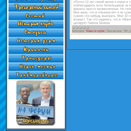
«Почти 12 лет своей жизни я играл в 
поблагодарить всех болельщиков за 
фанаты просто великолепные. Но тепе
Мне жаль, что в «Ньюкасле» я не сум
сумею что-нибудь выиграть. Мне 32 г
возраст. Так что надеюсь, что в «Ма
цитирует Гивена Setanta
Категория:
Новости клуба
|
Просмотров:
783
|