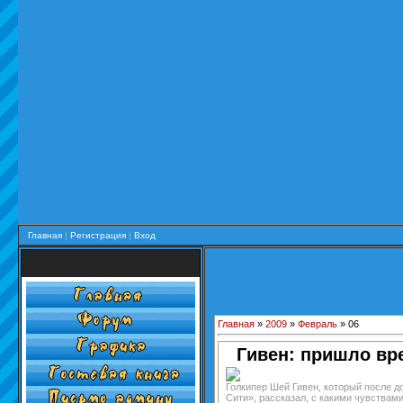
Главная
|
Регистрация
|
Вход
Главная
»
2009
»
Февраль
»
06
Гивен: пришло вр
Голкипер Шей Гивен, который после д
Сити», рассказал, с какими чувствам