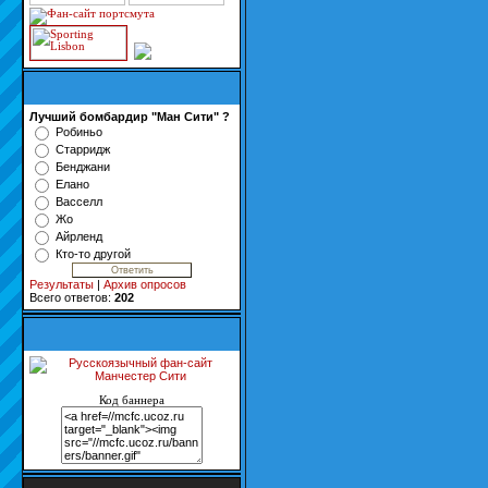
Лучший бомбардир "Ман Сити" ?
Робиньо
Старридж
Бенджани
Елано
Васселл
Жо
Айрленд
Кто-то другой
Результаты
|
Архив опросов
Всего ответов:
202
Код баннера