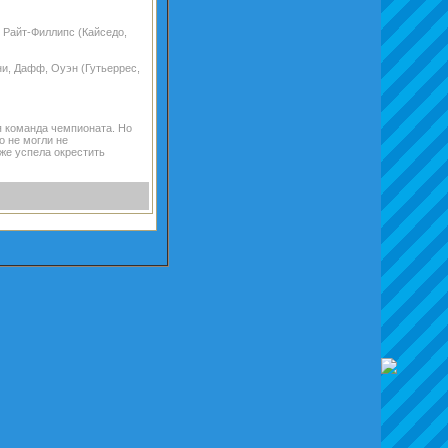
, Райт-Филлипс (Кайседо,
ни, Дафф, Оуэн (Гутьеррес,
-я команда чемпионата. Но
о не могли не
же успела окрестить