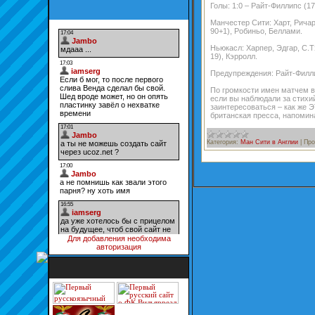
Голы: 1:0 – Райт-Филлипс (17)
Манчестер Сити: Харт, Ричар
90+1), Робиньо, Беллами.
Ньюкасл: Харпер, Эдгар, С.Т
19), Кэрролл.
Предупреждения: Райт-Филлип
По громкости имен матчем ве
если вы наблюдали за стихи
заинтересоваться – как же 
британская пресса, напоми
Категория:
Ман Сити в Англии
|
Про
Для добавления необходима
авторизация