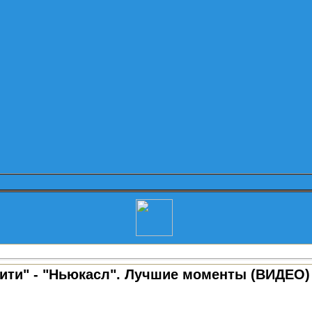
ити" - "Ньюкасл". Лучшие моменты (ВИДЕО)