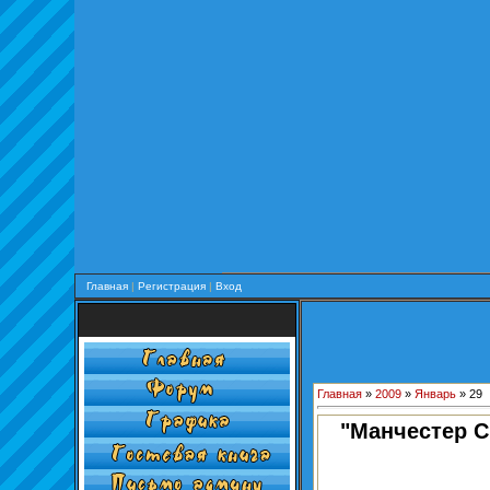
Главная
|
Регистрация
|
Вход
Главная
»
2009
»
Январь
»
29
"Манчестер С