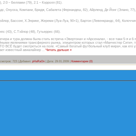
, 2:0 – Беллами (79), 2:1 – Кэрролл (81).
дс, Онуоха, Компани, Бридж, Сабалета (Фернандеш, 82), Айрленд, Де Йонг (Элано, 77)
эйлор, Бассонг, Х.Энрике, Жереми (Луа-Луа, 90+1), Бартон (Левенкрандс, 64), Колоччи
с (43), С.Тэйлор (48), Гутьеррес (66).
чера и тура должна была стать встреча «Эвертона» и «Арсенала», - все-таки 5-я и 6
йными явлениями трансферного рынка, эпицентром которых стал «Манчестер Сити», т
ЭТО ВСЁ будет смотреться на поле. «Самый богатый футбольный клуб мира», как его у
нает известный авиалайнер
...
Читать дальше »
смотров:
715
|
Добавил:
pHaRaOn
|
Дата:
29.01.2009
|
Комментарии (0)