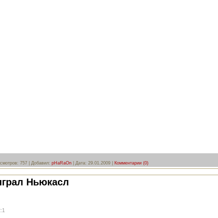
смотров:
757
|
Добавил:
pHaRaOn
|
Дата:
29.01.2009
|
Комментарии (0)
ыграл Ньюкасл
2:1