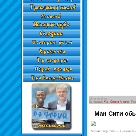
Категория:
Ман Сити в Англии
|
Про
Ман Сити об
Манчестер Сити – Ньюкасл 