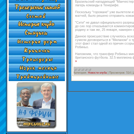
Бразильский нападающий "Манчестер
лагерь команды в Тенерифе.
Поскольку "горожане" уже вылетели из
матчей, было решено отправить кома
"Сити" не давал официального разре
до сих пор отказывается комментиро
родину и там же, 25 января, намерен 
Данное происшествие случилось вскоре
сумели договориться в "Миланом" о т
этот факт стал одной из причин ссо
Робиньо.
Напомним, что трансфер Робиньо ми
британского футбола. 32.5 миллиона
»
Категория:
Новости клуба
|
Просмотров:
514
|