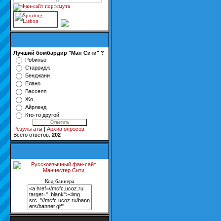
Лучший бомбардир "Ман Сити" ?
Робиньо
Старридж
Бенджани
Елано
Васселл
Жо
Айрленд
Кто-то другой
Результаты
|
Архив опросов
Всего ответов:
202
Код баннера