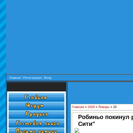
Главная
|
Регистрация
|
Вход
Главная
»
2009
»
Январь
»
20
Робиньо покинул 
Сити"