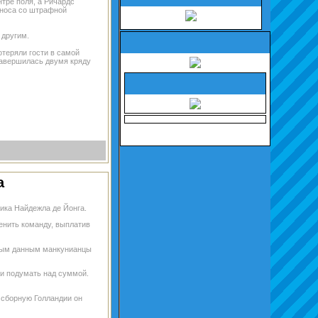
тре поля, а Ричардс
ыноса со штрафной
 другим.
теряли гости в самой
 завершилась двумя кряду
а
ика Найдежла де Йонга.
енить команду, выплатив
ьным данным манкунианцы
 и подумать над суммой.
а сборную Голландии он