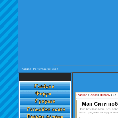
Главная
|
Регистрация
|
Вход
Главная
»
2009
»
Январь
»
17
Ман Сити по
Пока без Кака Ман Сити поб
несмотря даже на игру в ме