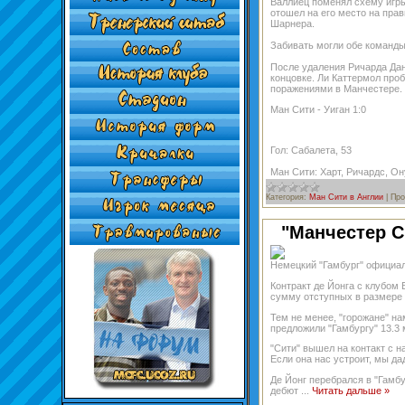
Валлиец поменял схему игры
отошел на его место на пра
Шарнера.
Забивать могли обе команды
После удаления Ричарда Дан
концовке. Ли Каттермол проб
поражениями в Манчестере.
Ман Сити - Уиган 1:0
Гол: Сабалета, 53
Ман Сити: Харт, Ричардс, Он
Категория:
Ман Сити в Англии
|
Про
"Манчестер С
Немецкий "Гамбург" официал
Контракт де Йонга с клубом
сумму отступных в размере 
Тем не менее, "горожане" н
предложили "Гамбургу" 13.3
"Сити" вышел на контакт с 
Если она нас устроит, мы да
Де Йонг перебрался в "Гамбур
дебют
...
Читать дальше »