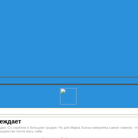
беждает
едил. Со скрипом и большим трудом. Но для Марка Хьюза наверняка самое главное, чт
ньшинстве почти весь тайм.