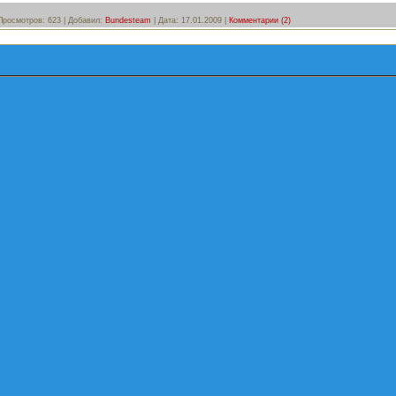
Просмотров:
623
|
Добавил:
Bundesteam
|
Дата:
17.01.2009
|
Комментарии (2)