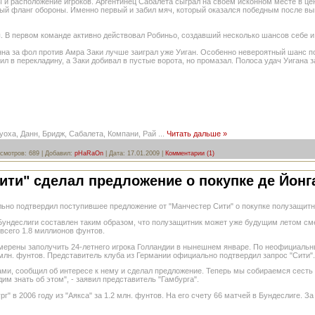
 и расположение игроков. Аргентинец Сабалета сыграл на своем исконном месте в цен
вый фланг обороны. Именно первый и забил мяч, который оказался победным после в
. В первом команде активно действовал Робиньо, создавший несколько шансов себе и
на за фол против Амра Заки лучше заиграл уже Уиган. Особенно невероятный шанс по
ил в перекладину, а Заки добивал в пустые ворота, но промазал. Полоса удач Уигана
уоха, Данн, Бридж, Сабалета, Компани, Рай
...
Читать дальше »
смотров:
689
|
Добавил:
pHaRaOn
|
Дата:
17.01.2009
|
Комментарии (1)
ити" сделал предложение о покупке де Йонг
ьно подтвердил поступившее предложение от "Манчестер Сити" о покупке полузащитн
 Бундеслиги составлен таким образом, что полузащитник может уже будущим летом см
всего 1.8 миллионов фунтов.
амерены заполучить 24-летнего игрока Голландии в нынешнем январе. По неофициал
 млн. фунтов. Представитель клуба из Германии официально подтвердил запрос "Сити".
нами, сообщил об интересе к нему и сделал предложение. Теперь мы собираемся сесть
дим знать об этом", - заявил представитель "Гамбурга".
г" в 2006 году из "Аякса" за 1.2 млн. фунтов. На его счету 66 матчей в Бундеслиге. З