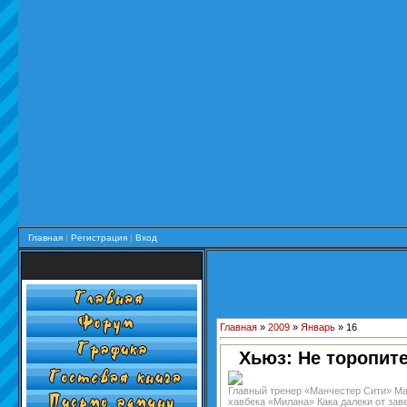
Главная
|
Регистрация
|
Вход
Главная
»
2009
»
Январь
»
16
Хьюз: Не торопит
Главный тренер «Манчестер Сити» Ма
хавбека «Милана» Кака далеки от зав