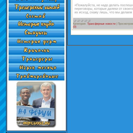
«Пожалуйста, не надо делать поспеш
переговоры, которые далеки от своего
их исход, скажу лишь, что мы делаем
Категория:
Трансферные новости
|
Просмотров
(0)